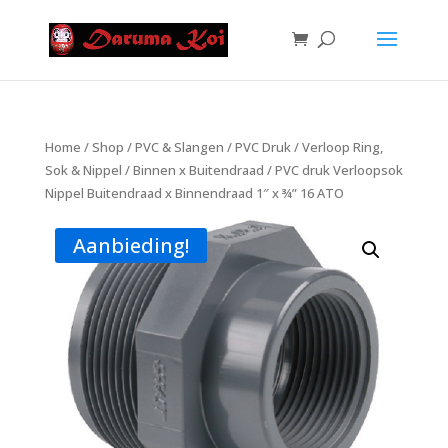
Home
/
Shop
/
PVC & Slangen
/
PVC Druk
/
Verloop Ring,
Sok & Nippel
/
Binnen x Buitendraad
/ PVC druk Verloopsok
Nippel Buitendraad x Binnendraad 1″ x ¾” 16 ATO
Aanbieding!