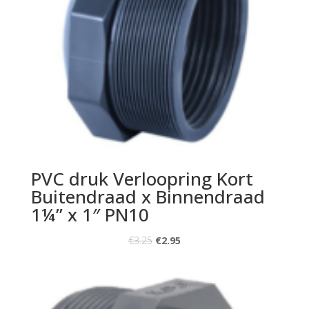
PVC druk Verloopring Kort
Buitendraad x Binnendraad
1¼” x 1″ PN10
€
3.25
€
2.95