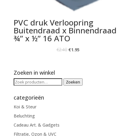
PVC druk Verloopring
Buitendraad x Binnendraad
¾” x ½” 16 ATO
€
2.40
€
1.95
Zoeken in winkel
Zoeken
Zoeken
naar:
categorieën
Koi & Steur
Beluchting
Cadeau Art. & Gadgets
Filtratie, Ozon & UVC