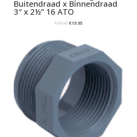
Buitendraad x Binnendraad
3″ x 2½” 16 ATO
€
25.00
€
19.95