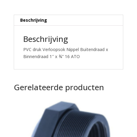
¾"
16
ATO
Beschrijving
aantal
Beschrijving
PVC druk Verloopsok Nippel Buitendraad x
Binnendraad 1″ x ¾” 16 ATO
Gerelateerde producten