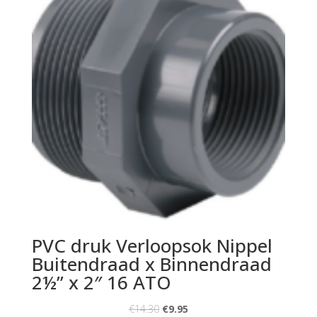
PVC druk Verloopsok Nippel
Buitendraad x Binnendraad
2½” x 2″ 16 ATO
€
14.30
€
9.95