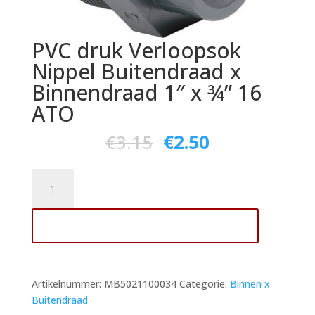
PVC druk Verloopsok
Nippel Buitendraad x
Binnendraad 1″ x ¾” 16
ATO
€
3.15
€
2.50
PVC
druk
Verloopsok
Toevoegen aan winkelwagen
Nippel
Buitendraad
x
Binnendraad
Artikelnummer:
MB5021100034
Categorie:
Binnen x
1"
Buitendraad
x