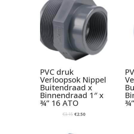
PVC druk
PV
Verloopsok Nippel
Ve
Buitendraad x
Bu
Binnendraad 1″ x
Bi
¾” 16 ATO
¾”
€
3.15
€
2.50