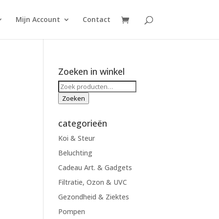
Mijn Account
Contact
Zoeken in winkel
Zoeken
naar:
Zoeken
categorieën
Koi & Steur
Beluchting
Cadeau Art. & Gadgets
Filtratie, Ozon & UVC
Gezondheid & Ziektes
Pompen