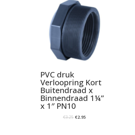
PVC druk
Verloopring Kort
Buitendraad x
Binnendraad 1¼”
x 1″ PN10
€
3.25
€
2.95