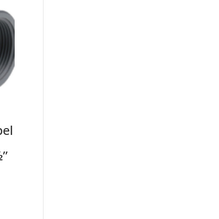
pel
½”