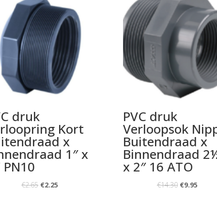
C druk
PVC druk
rloopring Kort
Verloopsok Nip
itendraad x
Buitendraad x
nnendraad 1″ x
Binnendraad 2
 PN10
x 2″ 16 ATO
€
2.65
€
2.25
€
14.30
€
9.95