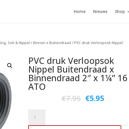
Home
Nieuws
Shop
ing, Sok & Nippel
/
Binnen x Buitendraad
/ PVC druk Verloopsok Nippel
PVC druk Verloopsok
Nippel Buitendraad x
Binnendraad 2″ x 1¼” 16
ATO
€
7.95
€
5.95
PVC
druk
Verloopsok