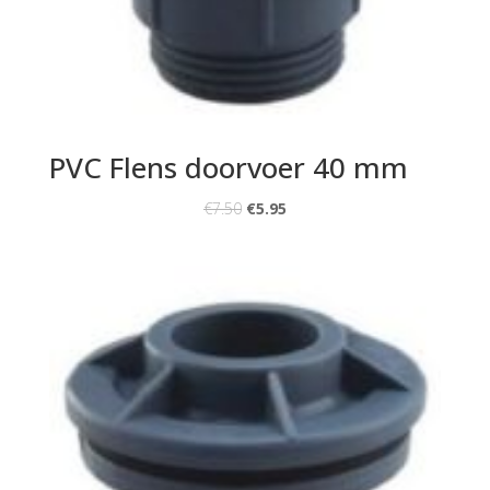
PVC Flens doorvoer 40 mm
€
7.50
€
5.95