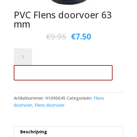
PVC Flens doorvoer 63
mm
€
9.95
€
7.50
PVC
Flens
doorvoer
Toevoegen aan winkelwagen
63
mm
aantal
Artikelnummer:
H1090045
Categorieën:
Flens
doorvoer
,
Flens doorvoer
Beschrijving