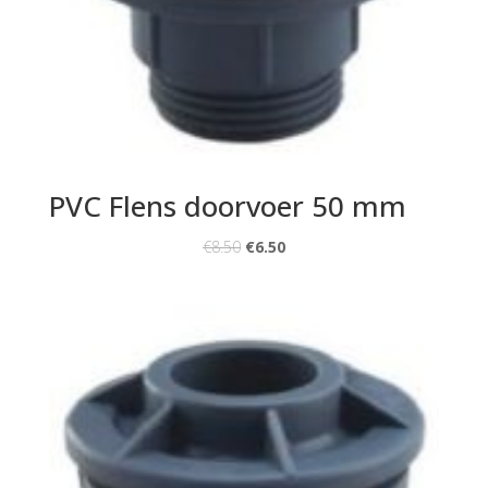
PVC Flens doorvoer 50 mm
€
8.50
€
6.50