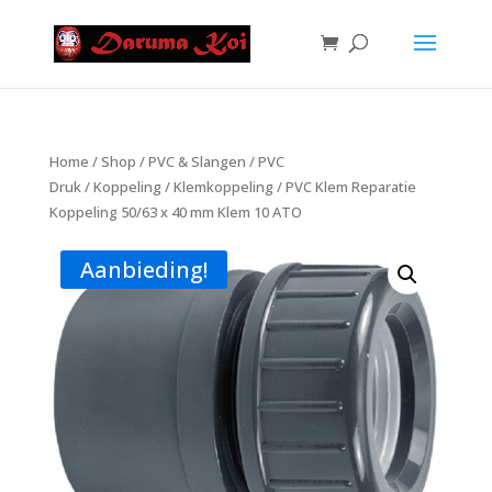
Home
/
Shop
/
PVC & Slangen
/
PVC
Druk
/
Koppeling
/
Klemkoppeling
/ PVC Klem Reparatie
Koppeling 50/63 x 40 mm Klem 10 ATO
Aanbieding!