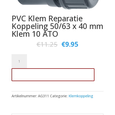
PVC Klem Reparatie
Koppeling 50/63 x 40 mm
Klem 10 ATO
€
11.25
€
9.95
PVC
Klem
Reparatie
Toevoegen aan winkelwagen
Koppeling
50/63
x
40
Artikelnummer:
AG311
Categorie:
Klemkoppeling
mm
Klem
10