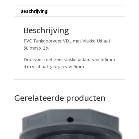
aantal
Beschrijving
Beschrijving
PVC Tankdoorvoer VDL met Vlakke Uitlaat
50 mm x 2¼”
Doorvoer met zeer vlakke uitlaat van 5-6mm
d.m.v. aflaatgaatjes van 5mm.
Gerelateerde producten