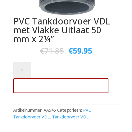
PVC Tankdoorvoer VDL
met Vlakke Uitlaat 50
mm x 2¼”
€
71.85
€
59.95
PVC
Tankdoorvoer
VDL
Toevoegen aan winkelwagen
met
Vlakke
Uitlaat
50
Artikelnummer:
AA545
Categorieën:
PVC
mm
Tankdoorvoer VDL
,
Tankdoorvoer VDL
x
2¼"