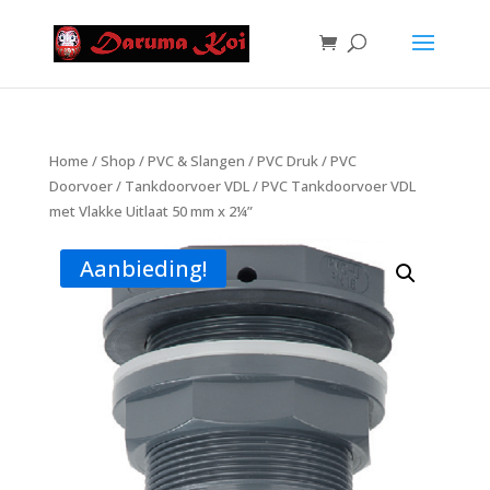
Home
/
Shop
/
PVC & Slangen
/
PVC Druk
/
PVC
Doorvoer
/
Tankdoorvoer VDL
/ PVC Tankdoorvoer VDL
met Vlakke Uitlaat 50 mm x 2¼”
Aanbieding!