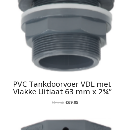
PVC Tankdoorvoer VDL met
Vlakke Uitlaat 63 mm x 2¾”
€
86.60
€
69.95