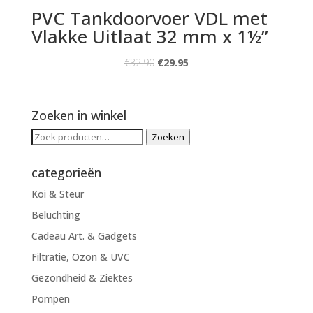
PVC Tankdoorvoer VDL met
Vlakke Uitlaat 32 mm x 1½”
€
32.90
€
29.95
Zoeken in winkel
Zoeken
Zoeken
naar:
categorieën
Koi & Steur
Beluchting
Cadeau Art. & Gadgets
Filtratie, Ozon & UVC
Gezondheid & Ziektes
Pompen