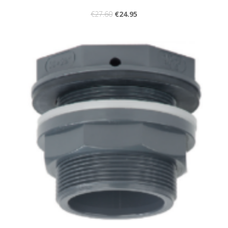
€
27.60
€
24.95