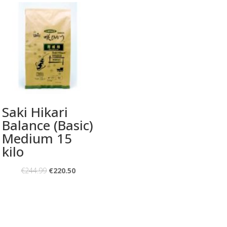
Saki Hikari
Balance (Basic)
Medium 15
kilo
€
244.99
€
220.50