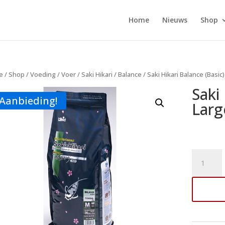
Home
Nieuws
Shop
e
/
Shop
/
Voeding
/
Voer
/
Saki Hikari
/
Balance
/ Saki Hikari Balance (Basic)
Saki
Aanbieding!
Larg
Saki
Hikari
Balance
Toe
(Basic)
Large
5
kilo