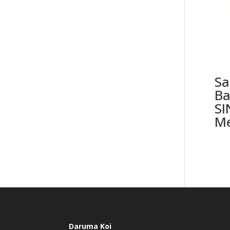
Sa
Ba
SI
Me
Daruma Koi