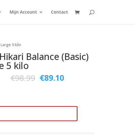
Mijn Account
Contact
 Large 5 kilo
 Hikari Balance (Basic)
e 5 kilo
€
98.99
€
89.10
voegen aan winkelwagen