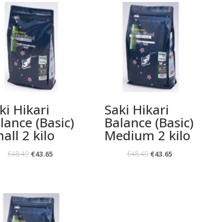
ki Hikari
Saki Hikari
lance (Basic)
Balance (Basic)
all 2 kilo
Medium 2 kilo
€
48.49
€
43.65
€
48.49
€
43.65