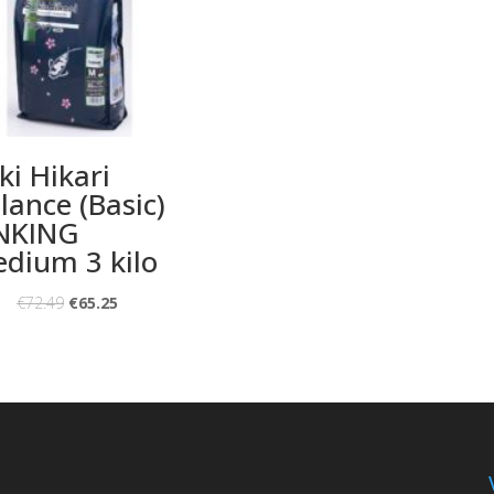
ki Hikari
lance (Basic)
NKING
dium 3 kilo
€
72.49
€
65.25