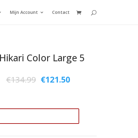
Mijn Account
Contact
 Hikari Color Large 5
€
134.99
€
121.50
voegen aan winkelwagen