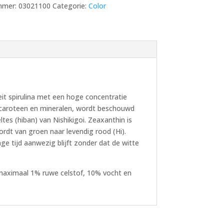
mmer:
03021100
Categorie:
Color
teit spirulina met een hoge concentratie
2, caroteen en mineralen, wordt beschouwd
tes (hiban) van Nishikigoi. Zeaxanthin is
rdt van groen naar levendig rood (Hi).
nge tijd aanwezig blijft zonder dat de witte
 maximaal 1% ruwe celstof, 10% vocht en