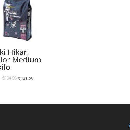
ki Hikari
lor Medium
kilo
€
134.99
€
121.50