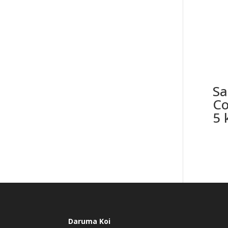
Sa
Co
5 
Daruma Koi