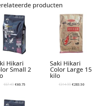
relateerde producten
ki Hikari
Saki Hikari
lor Small 2
Color Large 15
lo
kilo
€
67.49
€
60.75
€
314.99
€
283.50