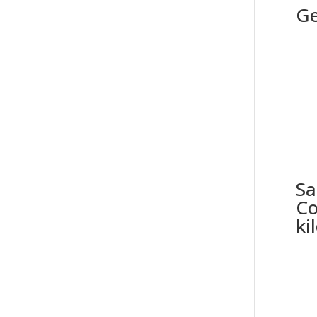
Ge
Sa
Co
ki