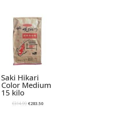
Saki Hikari
Color Medium
15 kilo
€
314.99
€
283.50