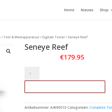
Home
Nieuws
Shop
t
/
Test & Meetapparatuur
/
Digitale Tester
/ Seneye Reef
Seneye Reef
€
179.95
Seneye
Reef
aantal
Toevoegen aan winkelwagen
Artikelnummer:
A4090510
Categorieën:
Complete Te