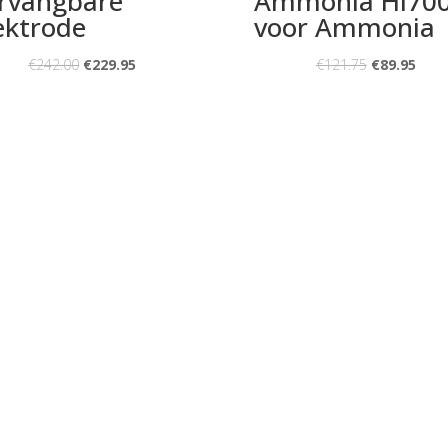
rvangbare
Ammonia HI70
ektrode
voor Ammonia
€
242.00
€
229.95
€
121.75
€
89.95