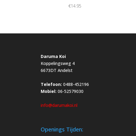
€
14.95
Daruma Koi
Koppelingsweg 4
6673DT Andelst
Telefoon:
0488-452196
Mobiel:
06-52579030
info@darumakoi.nl
Openings Tijden: