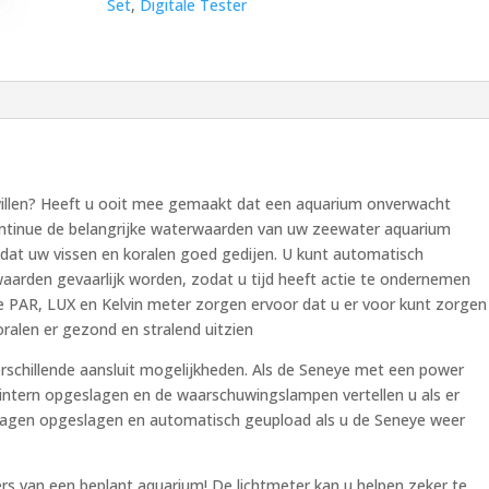
Set
,
Digitale Tester
u willen? Heeft u ooit mee gemaakt dat een aquarium onverwacht
ontinue de belangrijke waterwaarden van uw zeewater aquarium
dat uw vissen en koralen goed gedijen. U kunt automatisch
arden gevaarlijk worden, zodat u tijd heeft actie te ondernemen
de PAR, LUX en Kelvin meter zorgen ervoor dat u er voor kunt zorgen
ralen er gezond en stralend uitzien
schillende aansluit mogelijkheden. Als de Seneye met een power
intern opgeslagen en de waarschuwingslampen vertellen u als er
dagen opgeslagen en automatisch geupload als u de Seneye weer
rs van een beplant aquarium! De lichtmeter kan u helpen zeker te