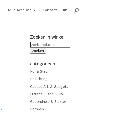
Mijn Account
Contact
Zoeken in winkel
Zoeken
naar:
Zoeken
categorieën
Koi & Steur
Beluchting
Cadeau Art. & Gadgets
Filtratie, Ozon & UVC
Gezondheid & Ziektes
st
Pompen