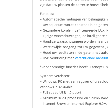
zijn dat uw planten de correcte hoeveelheid 
Functies:
– Automatische metingen van belangrijke
– Uw aquarium wordt constant in de gate
– Gezondere koralen, geïntegreerde LUX, K
– Tijdige waarschuwingen, de intelligente
– Handige waarschuwingen worden naar uw
– Wereldwijde toegang tot uw gegevens ,
– Houd uw resultaten in de gaten met aut
– USB verbinding met
verschillende aanslu
*voor sommige functies heeft u seneye+ 
Systeem vereisten:
– Windows PC met een regulier of draadloo
Windows 7 32-/64bit.
– Full speed USB 1.0 poort
– Minimum 1Ghz processor en 128mb RA
– Internet Browser: Internet Explorer 9.0+, 