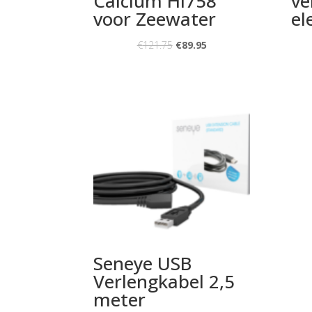
Calcium HI758
ve
voor Zeewater
el
€
121.75
€
89.95
Seneye USB
Verlengkabel 2,5
meter