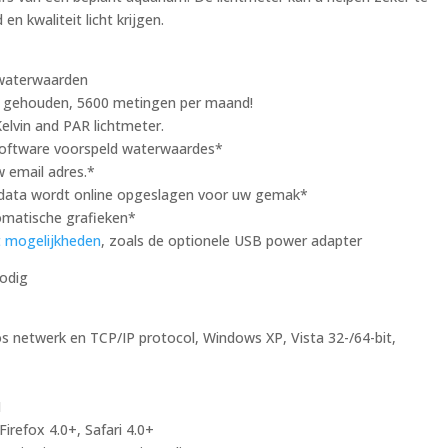
en kwaliteit licht krijgen.
 waterwaarden
n gehouden, 5600 metingen per maand!
elvin and PAR lichtmeter.
 software voorspeld waterwaardes*
 email adres.*
 data wordt online opgeslagen voor uw gemak*
omatische grafieken*
it mogelijkheden
, zoals de optionele USB power adapter
nodig
s netwerk en TCP/IP protocol, Windows XP, Vista 32-/64-bit,
M
Firefox 4.0+, Safari 4.0+