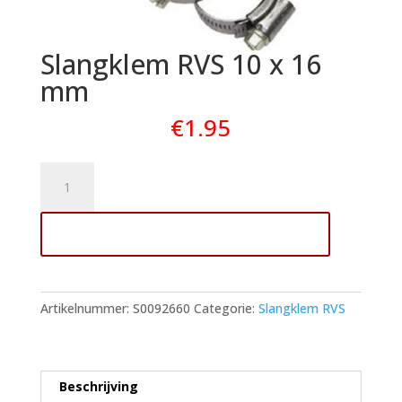
Slangklem RVS 10 x 16
mm
€
1.95
Slangklem
RVS
10
Toevoegen aan winkelwagen
x
16
mm
aantal
Artikelnummer:
S0092660
Categorie:
Slangklem RVS
Beschrijving