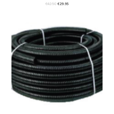
€
42.50
€
29.95