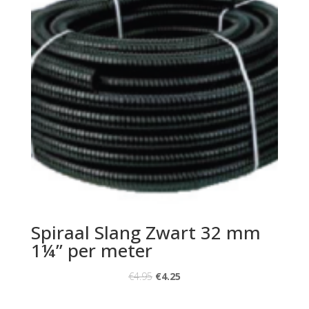
Spiraal Slang Zwart 32 mm
1¼” per meter
€
4.95
€
4.25