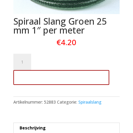
Spiraal Slang Groen 25
mm 1″ per meter
€
4.20
Spiraal
Slang
Groen
Toevoegen aan winkelwagen
25
mm
1"
per
Artikelnummer:
52883
Categorie:
Spiraalslang
meter
aantal
Beschrijving