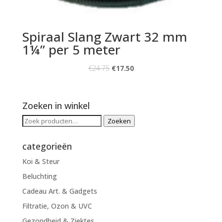
Spiraal Slang Zwart 32 mm
1¼” per 5 meter
€
24.75
€
17.50
Zoeken in winkel
Zoeken
Zoeken
naar:
categorieën
Koi & Steur
Beluchting
Cadeau Art. & Gadgets
Filtratie, Ozon & UVC
Gezondheid & Ziektes