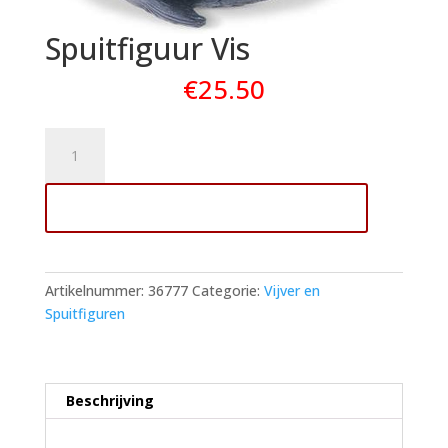
Spuitfiguur Vis
€
25.50
Spuitfiguur
Vis
aantal
Toevoegen aan winkelwagen
Artikelnummer:
36777
Categorie:
Vijver en
Spuitfiguren
Beschrijving