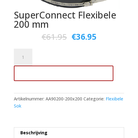
SuperConnect Flexibele
200 mm
€
61.95
€
36.95
SuperConnect
Flexibele
200
Toevoegen aan winkelwagen
mm
aantal
Artikelnummer:
AA90200-200x200
Categorie:
Flexibele
Sok
Beschrijving