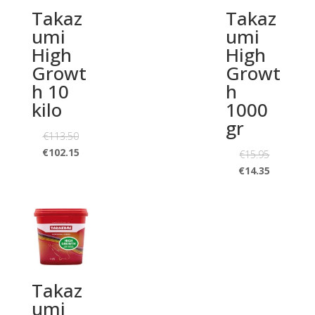
Takaz
Takaz
umi
umi
High
High
Growt
Growt
h 10
h
kilo
1000
gr
€
113.50
€
102.15
€
15.95
€
14.35
Takaz
umi