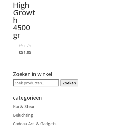
High
Growt
h
4500
gr
€
57.75
€
51.95
Zoeken in winkel
Zoeken
Zoeken
naar:
categorieën
Koi & Steur
Beluchting
Cadeau Art. & Gadgets