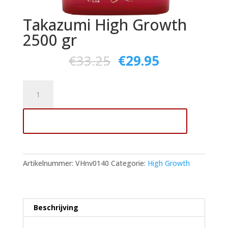
Takazumi High Growth
2500 gr
€
33.25
€
29.95
Takazumi
High
Growth
Toevoegen aan winkelwagen
2500
gr
aantal
Artikelnummer:
VHnv0140
Categorie:
High Growth
Beschrijving