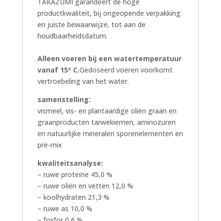
TAKAZUMI garandeert de hoge
productkwaliteit, bij ongeopende verpakking
en juiste bewaarwijze, tot aan de
houdbaarheidsdatum.
Alleen voeren bij een watertemperatuur
vanaf 15º C.
Gedoseerd voeren voorkomt
vertroebeling van het water.
samenstelling:
vismeel, vis- en plantaardige oliën graan en
graanproducten tarwekiemen, aminozuren
en natuurlijke mineralen sporenelementen en
pre-mix
kwaliteitsanalyse:
– ruwe proteïne 45,0 %
– ruwe oliën en vetten 12,0 %
– koolhydraten 21,3 %
– ruwe as 10,0 %
– fosfor 0,6 %