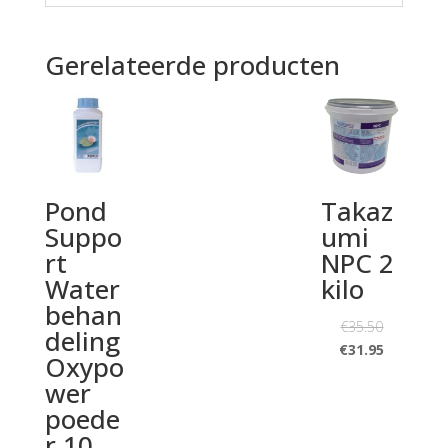
Gerelateerde producten
Pond
Takaz
Suppo
umi
rt
NPC 2
Water
kilo
behan
€
35.50
deling
€
31.95
Oxypo
wer
poede
r 10