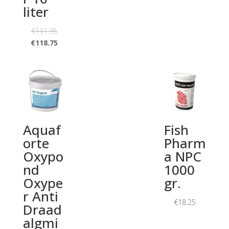
liter
€
131.95
€
118.75
Aquaf
Fish
orte
Pharm
Oxypo
a NPC
nd
1000
Oxype
gr.
r Anti
€
18.25
Draad
algmi