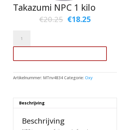
Takazumi NPC 1 kilo
€
20.25
€
18.25
Takazumi
NPC
1
Toevoegen aan winkelwagen
kilo
aantal
Artikelnummer:
MTnv4834
Categorie:
Oxy
Beschrijving
Beschrijving