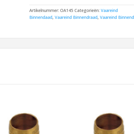
mm
Artikelnummer:
OA145
Categorieën:
Vaareind
Tule
Binnendaad
,
Vaareind Binnendraad
,
Vaareind Binnen
aantal