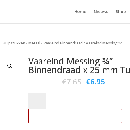
Home
Nieuws
Shop
/
Hulpstukken
/
Metaal
/
Vaareind Binnendraad
/ Vaareind Messing ¾”
Vaareind Messing ¾”
Binnendraad x 25 mm Tu
€
7.65
€
6.95
Vaareind
Messing
¾"
Toevoegen aan winkelwagen
Binnendraad
x
25