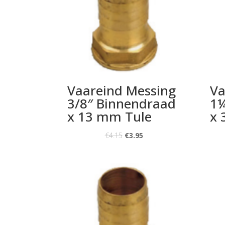
Vaareind Messing
Va
3/8″ Binnendraad
1¼
x 13 mm Tule
x 
€
4.15
€
3.95