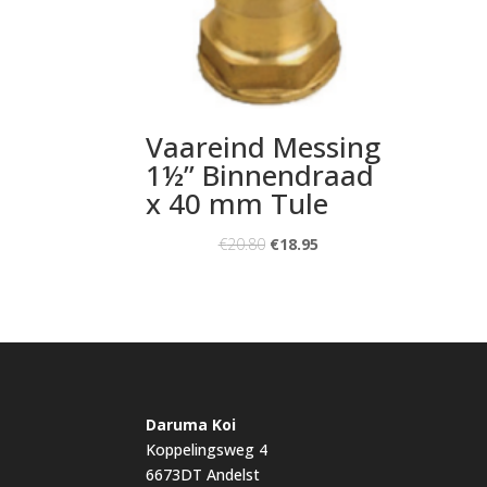
Vaareind Messing
1½” Binnendraad
x 40 mm Tule
€
20.80
€
18.95
Daruma Koi
Koppelingsweg 4
6673DT Andelst