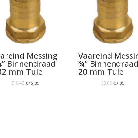
areind Messing
Vaareind Messi
” Binnendraad
¾” Binnendraad
32 mm Tule
20 mm Tule
€
18.40
€
15.95
€
8.80
€
7.95