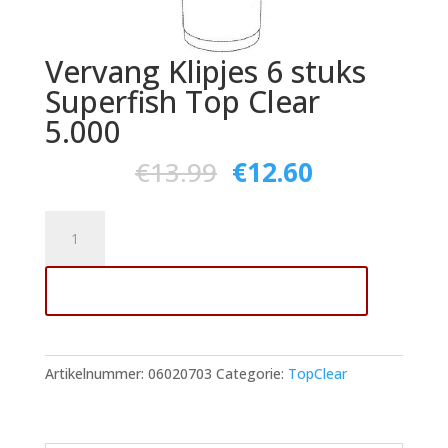
Vervang Klipjes 6 stuks
Superfish Top Clear
5.000
€
13.99
€
12.60
Vervang
Klipjes
6
Toevoegen aan winkelwagen
stuks
Superfish
Top
Clear
Artikelnummer:
06020703
Categorie:
TopClear
5.000
aantal