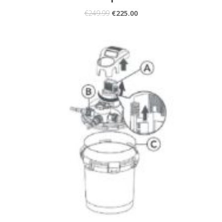
€
249.99
€
225.00