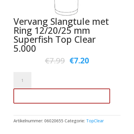
Vervang Slangtule met
Ring 12/20/25 mm
Superfish Top Clear
5.000
€
7.99
€
7.20
Vervang
Slangtule
met
Toevoegen aan winkelwagen
Ring
12/20/25
mm
Superfish
Artikelnummer:
06020655
Categorie:
TopClear
Top
Clear