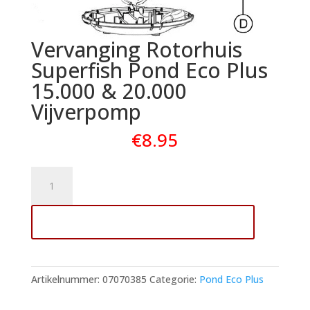
Vervanging Rotorhuis
Superfish Pond Eco Plus
15.000 & 20.000
Vijverpomp
€
8.95
Vervanging
Rotorhuis
Superfish
Toevoegen aan winkelwagen
Pond
Eco
Plus
15.000
Artikelnummer:
07070385
Categorie:
Pond Eco Plus
&
20.000