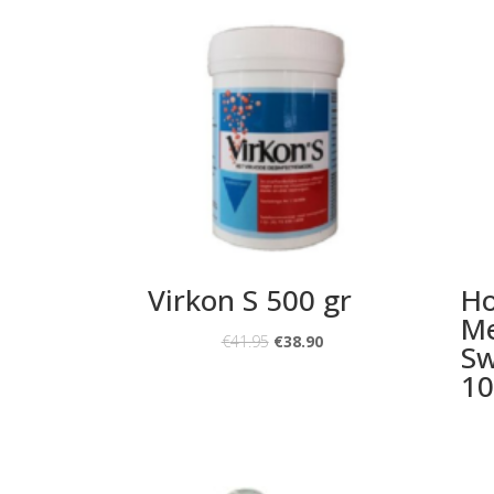
Virkon S 500 gr
Ho
Me
€
41.95
€
38.90
Sw
10