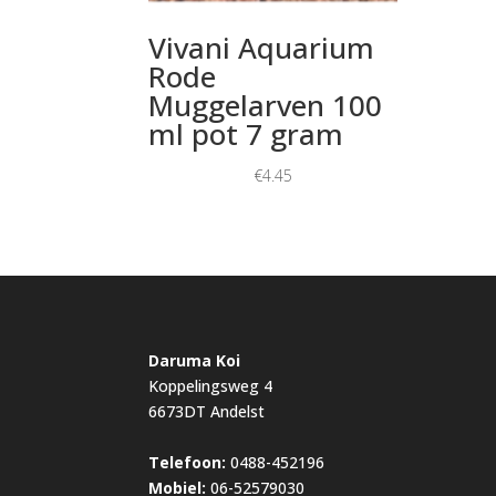
Vivani Aquarium
Rode
Muggelarven 100
ml pot 7 gram
€
4.45
Daruma Koi
Koppelingsweg 4
6673DT Andelst
Telefoon:
0488-452196
Mobiel:
06-52579030