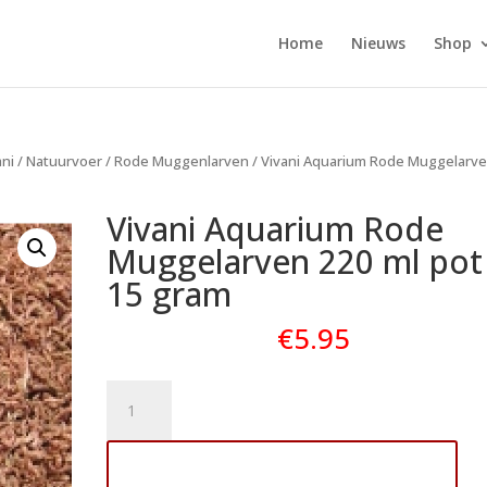
Home
Nieuws
Shop
ani
/
Natuurvoer
/
Rode Muggenlarven
/ Vivani Aquarium Rode Muggelarv
Vivani Aquarium Rode
Muggelarven 220 ml pot
15 gram
€
5.95
Vivani
Aquarium
Rode
Toevoegen aan winkelwagen
Muggelarven