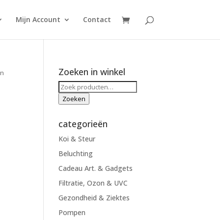
Mijn Account
Contact
Zoeken in winkel
en
Zoeken
naar:
Zoeken
categorieën
Koi & Steur
Beluchting
Cadeau Art. & Gadgets
Filtratie, Ozon & UVC
Gezondheid & Ziektes
Pompen