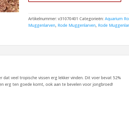
220
ml
pot
Artikelnummer:
v31070401
Categorieën:
Aquarium R
15
Muggenlarven
,
Rode Muggenlarven
,
Rode Muggenla
gram
aantal
dat veel tropische vissen erg lekker vinden. Dit voer bevat 52%
sen erg ten goede komt, ook aan te bevelen voor jongbroed!