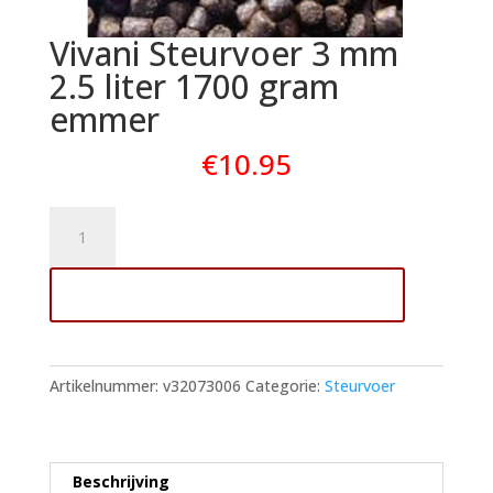
Vivani Steurvoer 3 mm
2.5 liter 1700 gram
emmer
€
10.95
Vivani
Steurvoer
3
Toevoegen aan winkelwagen
mm
2.5
liter
1700
Artikelnummer:
v32073006
Categorie:
Steurvoer
gram
emmer
aantal
Beschrijving