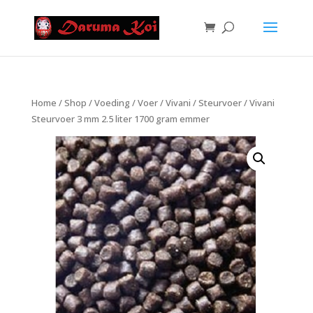
Home
/
Shop
/
Voeding
/
Voer
/
Vivani
/
Steurvoer
/ Vivani
Steurvoer 3 mm 2.5 liter 1700 gram emmer