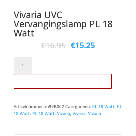
Vivaria UVC
Vervangingslamp PL 18
Watt
€
16.95
€
15.25
Vivaria
UVC
Vervangingslamp
Toevoegen aan winkelwagen
PL
18
Watt
aantal
Artikelnummer:
m99B062
Categorieën:
PL 18 Watt
,
PL
18 Watt
,
PL 18 Watt
,
Vivaria
,
Vivaria
,
Vivaria