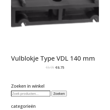
Vulblokje Type VDL 140 mm
€
6.95
€
6.75
Zoeken in winkel
Zoeken
Zoeken
naar:
categorieën