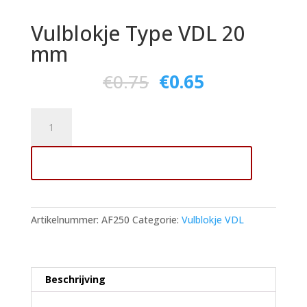
Vulblokje Type VDL 20
mm
€
0.75
€
0.65
Vulblokje
Type
VDL
Toevoegen aan winkelwagen
20
mm
aantal
Artikelnummer:
AF250
Categorie:
Vulblokje VDL
Beschrijving