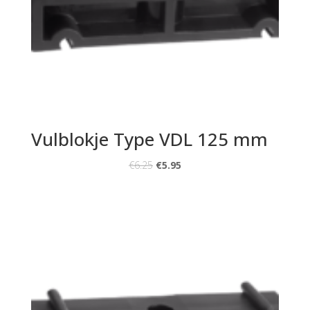
Vulblokje Type VDL 125 mm
€
6.25
€
5.95