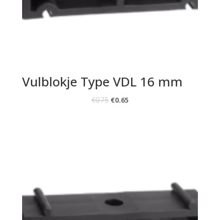
Vulblokje Type VDL 16 mm
€
0.75
€
0.65