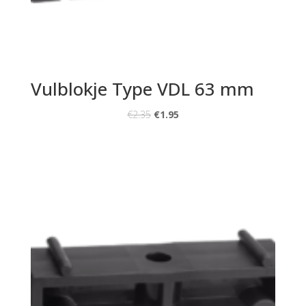
Vulblokje Type VDL 63 mm
€
2.35
€
1.95