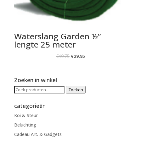
Waterslang Garden ½”
lengte 25 meter
€
40.75
€
29.95
Zoeken in winkel
Zoeken
Zoeken
naar:
categorieën
Koi & Steur
Beluchting
Cadeau Art. & Gadgets