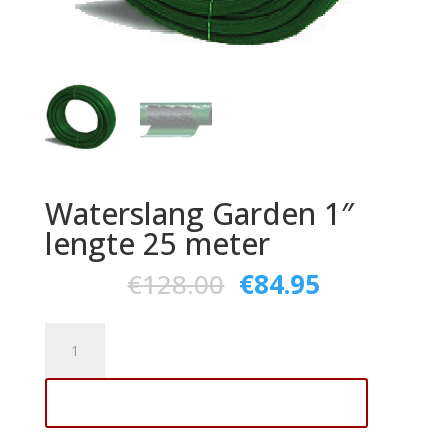
Waterslang Garden 1″
lengte 25 meter
€
128.00
€
84.95
Waterslang
Garden
1"
Toevoegen aan winkelwagen
lengte
25