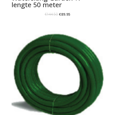
lengte 50 meter
€
144.50
€
89.95