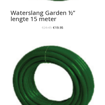
Waterslang Garden ½”
lengte 15 meter
€
24.45
€
19.95