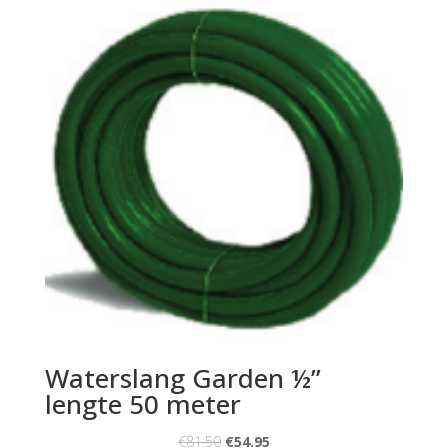
Waterslang Garden ½”
lengte 50 meter
€
81.50
€
54.95