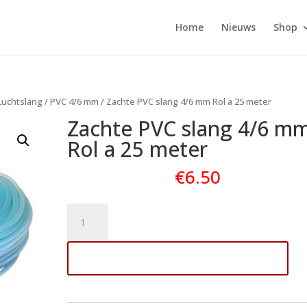
Home
Nieuws
Shop
Luchtslang
/
PVC 4/6 mm
/ Zachte PVC slang 4/6 mm Rol a 25 meter
Zachte PVC slang 4/6 m
Rol a 25 meter
€
6.50
Zachte
PVC
slang
Toevoegen aan winkelwagen
4/6
mm
Rol
a