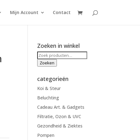
Mijn Account
Contact
Zoeken in winkel
Zoeken
m
naar:
Zoeken
categorieën
Koi & Steur
Beluchting
Cadeau Art. & Gadgets
Filtratie, Ozon & UVC
Gezondheid & Ziektes
Pompen