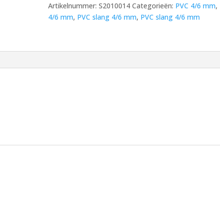
Artikelnummer:
S2010014
Categorieën:
PVC 4/6 mm
,
25
4/6 mm
,
PVC slang 4/6 mm
,
PVC slang 4/6 mm
meter
aantal