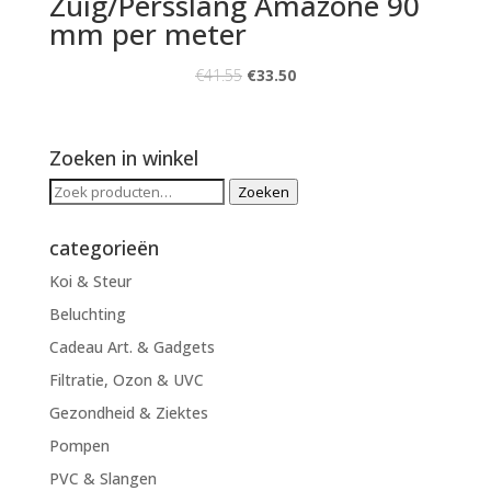
Zuig/Persslang Amazone 90
mm per meter
€
41.55
€
33.50
Zoeken in winkel
Zoeken
Zoeken
naar:
categorieën
Koi & Steur
Beluchting
Cadeau Art. & Gadgets
Filtratie, Ozon & UVC
Gezondheid & Ziektes
Pompen
PVC & Slangen