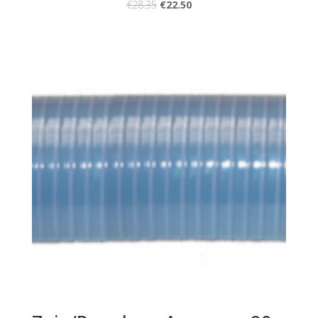
€
28.35
€
22.50