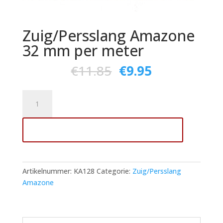
Zuig/Persslang Amazone
32 mm per meter
€
11.85
€
9.95
Zuig/Persslang
Amazone
32
Toevoegen aan winkelwagen
mm
per
meter
aantal
Artikelnummer:
KA128
Categorie:
Zuig/Persslang
Amazone