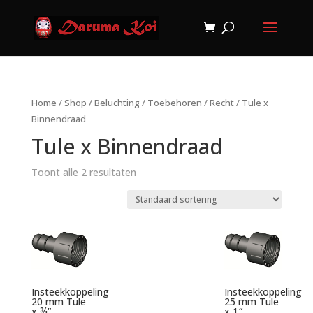
Home
/
Shop
/
Beluchting
/
Toebehoren
/
Recht
/ Tule x
Binnendraad
Tule x Binnendraad
Toont alle 2 resultaten
Insteekkoppeling
Insteekkoppeling
20 mm Tule
25 mm Tule
x ¾”
x 1″