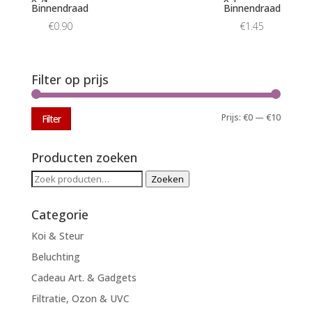
Binnendraad
Binnendraad
€
0.90
€
1.45
Filter op prijs
Min.
Max.
Prijs:
€0
—
€10
Filter
prijs
prijs
Producten zoeken
Zoeken
Zoeken
naar:
Categorie
Koi & Steur
Beluchting
Cadeau Art. & Gadgets
Filtratie, Ozon & UVC