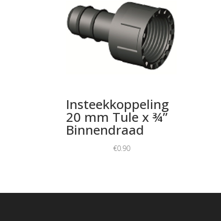
Insteekkoppeling
20 mm Tule x ¾”
Binnendraad
€
0.90