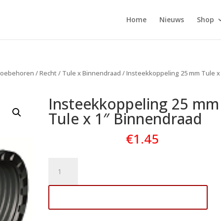
Home
Nieuws
Shop
oebehoren
/
Recht
/
Tule x Binnendraad
/ Insteekkoppeling 25 mm Tule x
Insteekkoppeling 25 mm
Tule x 1″ Binnendraad
€
1.45
Insteekkoppeling
25
mm
Toevoegen aan winkelwagen
Tule
x
1"