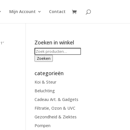
Mijn Account
Contact
Zoeken in winkel
 1″
Zoeken
naar:
Zoeken
categorieën
Koi & Steur
Beluchting
Cadeau Art. & Gadgets
Filtratie, Ozon & UVC
Gezondheid & Ziektes
Pompen