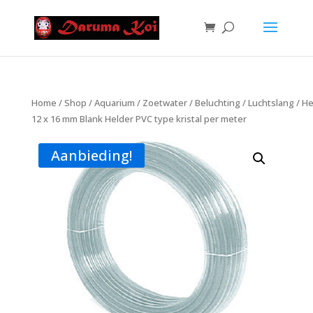
Home
/
Shop
/
Aquarium
/
Zoetwater
/
Beluchting
/
Luchtslang
/
He
12 x 16 mm Blank Helder PVC type kristal per meter
Aanbieding!