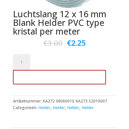
Luchtslang 12 x 16 mm
Blank Helder PVC type
kristal per meter
€
3.00
€
2.25
Luchtslang
12
x
Toevoegen aan winkelwagen
16
mm
Blank
Helder
Artikelnummer:
KA272 08060010 KA273 S2010007
PVC
Categorieën:
Helder
,
Helder
,
Helder
,
Helder
type
kristal
per