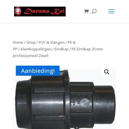
Home
/
Shop
/
PVC & Slangen
/
PE &
PP
/
Klemkoppelingen
/
Eindkap
/ PE Eindkap 25 mm
professioneel Zwart
Aanbieding!