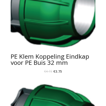
PE Klem Koppeling Eindkap
voor PE Buis 32 mm
€
4.15
€
3.75