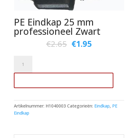
PE Eindkap 25 mm
professioneel Zwart
€
2.65
€
1.95
PE
Eindkap
25
Toevoegen aan winkelwagen
mm
professioneel
Zwart
aantal
Artikelnummer:
H1040003
Categorieën:
Eindkap
,
PE
Eindkap