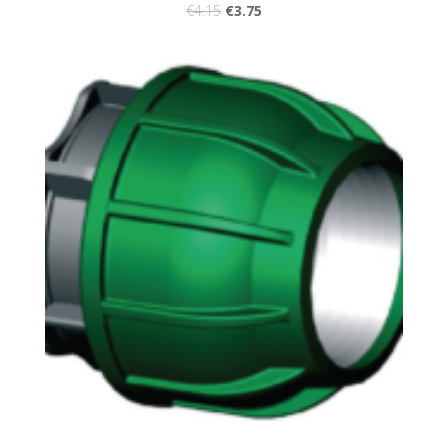
€
4.15
€
3.75