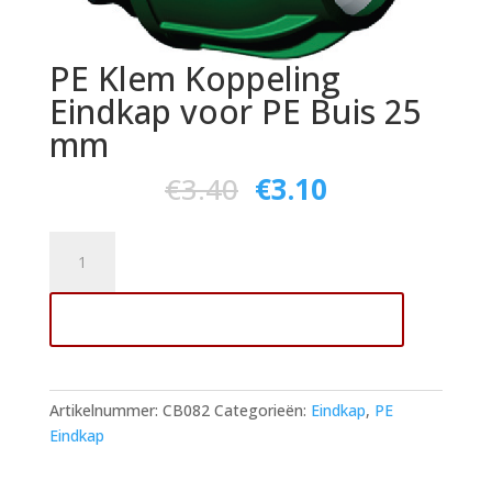
PE Klem Koppeling
Eindkap voor PE Buis 25
mm
€
3.40
€
3.10
PE
Klem
Koppeling
Toevoegen aan winkelwagen
Eindkap
voor
PE
Buis
Artikelnummer:
CB082
Categorieën:
Eindkap
,
PE
25
Eindkap
mm
aantal