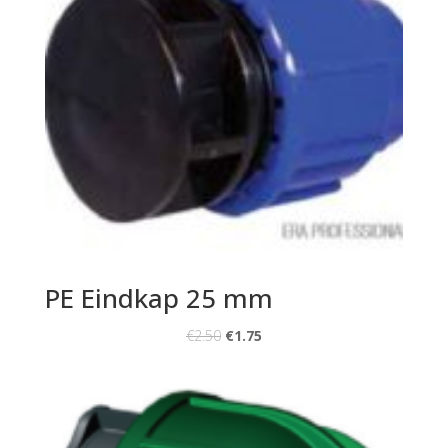
PE Eindkap 25 mm
€
2.50
€
1.75