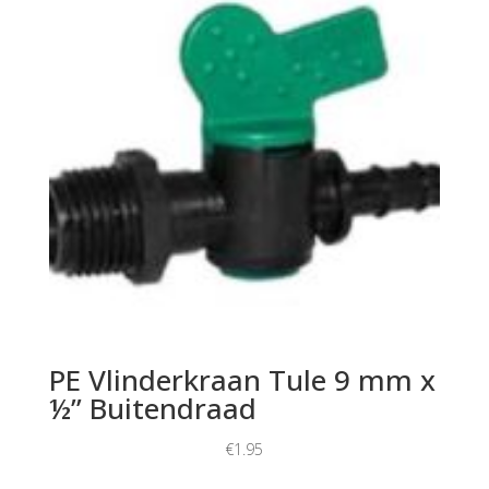
PE Vlinderkraan Tule 9 mm x
½” Buitendraad
€
1.95