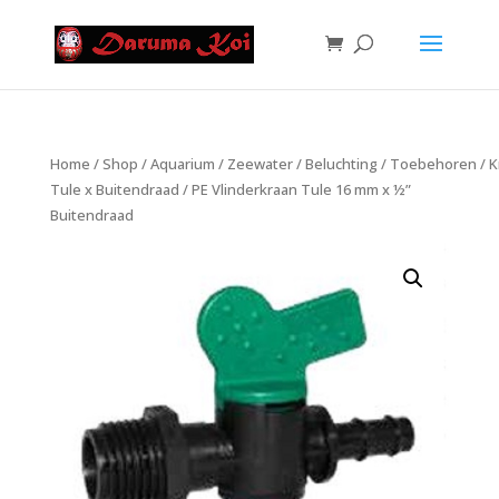
Home
/
Shop
/
Aquarium
/
Zeewater
/
Beluchting
/
Toebehoren
/
K
Tule x Buitendraad
/ PE Vlinderkraan Tule 16 mm x ½”
Buitendraad