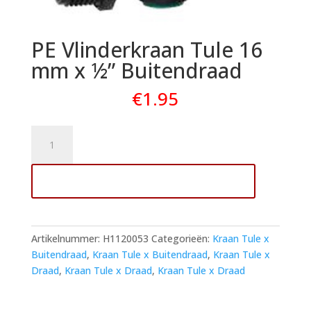
PE Vlinderkraan Tule 16
mm x ½” Buitendraad
€
1.95
PE
Vlinderkraan
Tule
Toevoegen aan winkelwagen
16
mm
x
½"
Artikelnummer:
H1120053
Categorieën:
Kraan Tule x
Buitendraad
Buitendraad
,
Kraan Tule x Buitendraad
,
Kraan Tule x
aantal
Draad
,
Kraan Tule x Draad
,
Kraan Tule x Draad