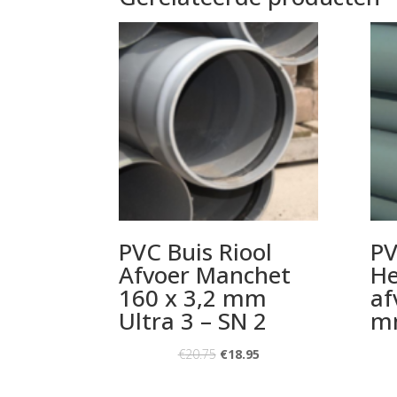
PVC Buis Riool
PV
Afvoer Manchet
H
160 x 3,2 mm
af
Ultra 3 – SN 2
m
€
20.75
€
18.95