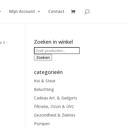
Mijn Account
Contact
Zoeken in winkel
a 3 –
Zoeken
naar:
Zoeken
categorieën
Koi & Steur
Beluchting
Cadeau Art. & Gadgets
Filtratie, Ozon & UVC
Gezondheid & Ziektes
Pompen