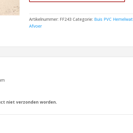
Manchet
200
x
Artikelnummer:
FF243
Categorie:
Buis PVC Hemelwat
4,0
Afvoer
mm
Ultra
3
-
SN
2
aantal
 mm
duct niet verzonden worden.