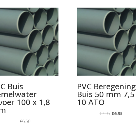
C Buis
PVC Beregening
emelwater
Buis 50 mm 7,5 
voer 100 x 1,8
10 ATO
m
€
7.95
€
6.95
€
6.50