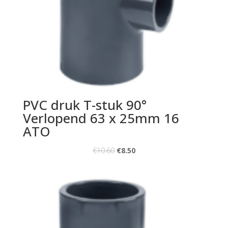
PVC druk T-stuk 90°
Verlopend 63 x 25mm 16
ATO
€
10.60
€
8.50