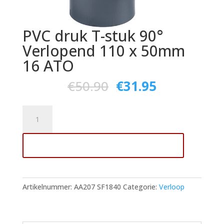
PVC druk T-stuk 90°
Verlopend 110 x 50mm
16 ATO
€
50.90
€
31.95
PVC
druk
T-
Toevoegen aan winkelwagen
stuk
90°
Verlopend
110
Artikelnummer:
AA207 SF1840
Categorie:
Verloop
x
50mm
16