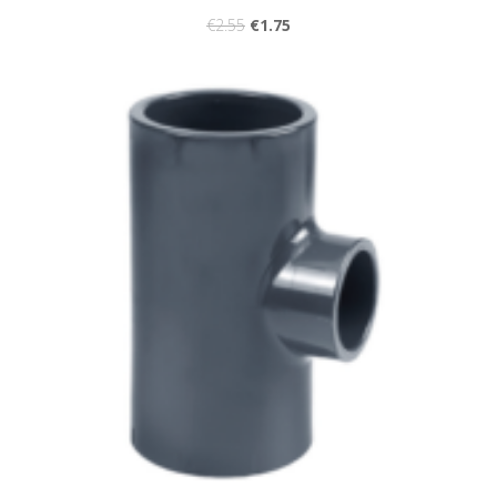
€
2.55
€
1.75