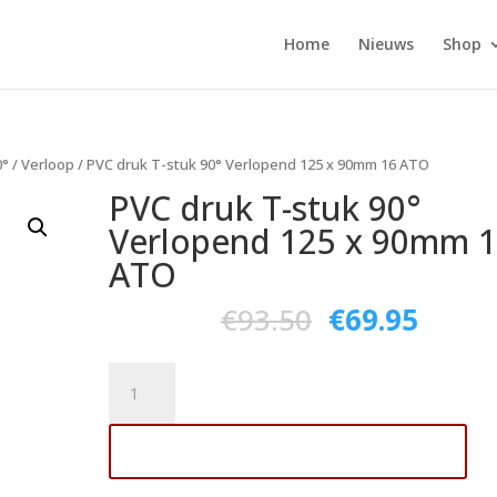
Home
Nieuws
Shop
0°
/
Verloop
/ PVC druk T-stuk 90° Verlopend 125 x 90mm 16 ATO
PVC druk T-stuk 90°
Verlopend 125 x 90mm 
ATO
€
93.50
€
69.95
PVC
druk
T-
Toevoegen aan winkelwagen
stuk
90°