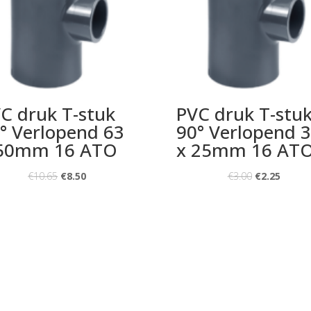
C druk T-stuk
PVC druk T-stu
° Verlopend 63
90° Verlopend 
 50mm 16 ATO
x 25mm 16 AT
€
10.65
€
8.50
€
3.00
€
2.25