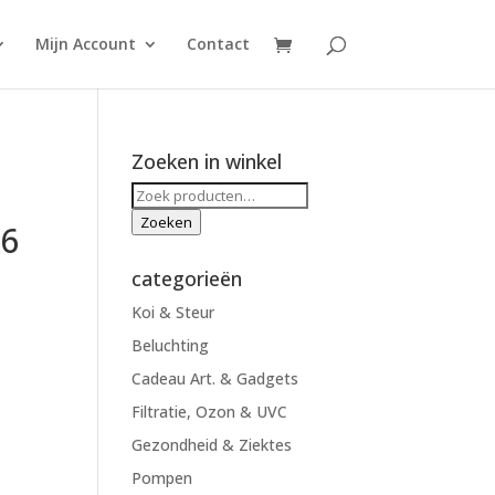
Mijn Account
Contact
Zoeken in winkel
Zoeken
naar:
Zoeken
16
categorieën
Koi & Steur
Beluchting
Cadeau Art. & Gadgets
Filtratie, Ozon & UVC
Gezondheid & Ziektes
Pompen