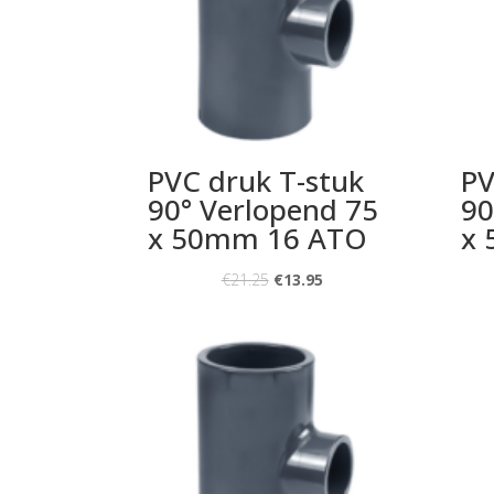
PVC druk T-stuk
PV
90° Verlopend 75
90
x 50mm 16 ATO
x
€
21.25
€
13.95