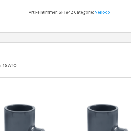
Verlopend
125
Artikelnummer:
SF1842
Categorie:
Verloop
x
90mm
16
ATO
aantal
m 16 ATO