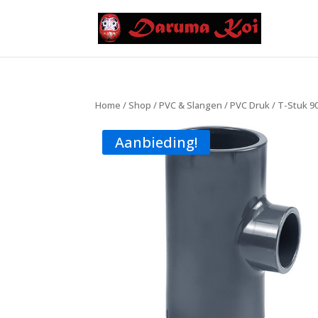
Home
/
Shop
/
PVC & Slangen
/
PVC Druk
/
T-Stuk 9
Aanbieding!