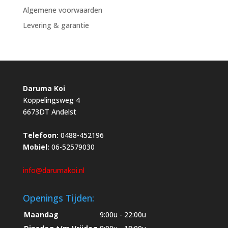
Algemene voorwaarden
Levering & garantie
Daruma Koi
Koppelingsweg 4
6673DT Andelst
Telefoon:
0488-452196
Mobiel:
06-52579030
info@darumakoi.nl
Openings Tijden:
Maandag
9:00u - 22:00u