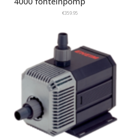
4000 fonteinpomp
€
359.95