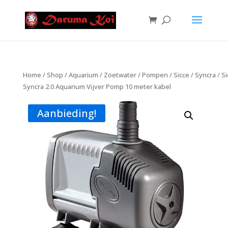
Home
/
Shop
/
Aquarium
/
Zoetwater
/
Pompen
/
Sicce
/
Syncra
/ Si
Syncra 2.0 Aquarium Vijver Pomp 10 meter kabel
Aanbieding!