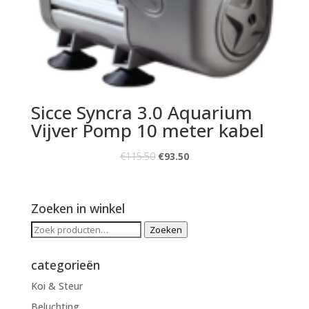
Sicce Syncra 3.0 Aquarium
Vijver Pomp 10 meter kabel
€
115.50
€
93.50
Zoeken in winkel
Zoeken
Zoeken
naar:
categorieën
Koi & Steur
Beluchting