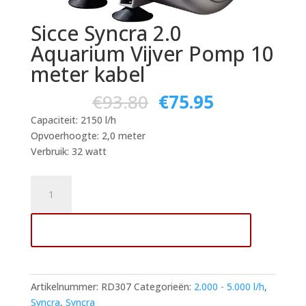
Sicce Syncra 2.0
Aquarium Vijver Pomp 10
meter kabel
€
93.80
€
75.95
Capaciteit: 2150 l/h
Opvoerhoogte: 2,0 meter
Verbruik: 32 watt
Sicce
Syncra
2.0
Toevoegen aan winkelwagen
Aquarium
Vijver
Pomp
10
Artikelnummer:
RD307
Categorieën:
2.000 - 5.000 l/h
,
meter
Syncra
,
Syncra