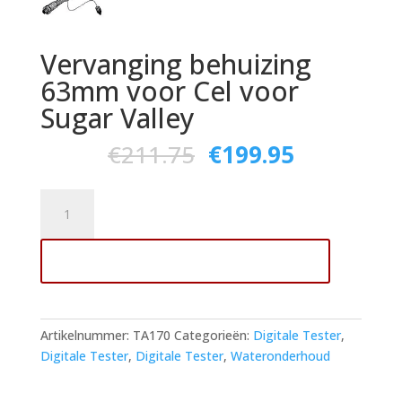
Vervanging behuizing
63mm voor Cel voor
Sugar Valley
€
211.75
€
199.95
Vervanging
behuizing
63mm
Toevoegen aan winkelwagen
voor
Cel
voor
Sugar
Artikelnummer:
TA170
Categorieën:
Digitale Tester
,
Valley
Digitale Tester
,
Digitale Tester
,
Wateronderhoud
aantal